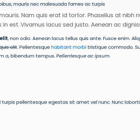
pibus, mauris nec malesuada fames ac turpis
mauris. Nam quis erat id tortor. Phasellus at nibh n
s in est. Vivamus lacus sed justo. Aenean ac digni
elit
, non odio. Aenean lacus tellus quis ante. Fusce enim. Al
uis elit
. Pellentesque
habitant morbi
tristique commodo. Sus
dum a, bibendum tempus.
Pellentesque ac ipsum
.
 turpis pellentesque egestas sit amet vel nunc. Nunc lobort