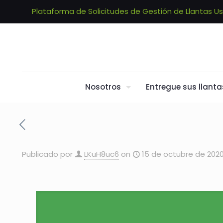
Plataforma de Solicitudes de Gestión de Llantas U
Nosotros
Entregue sus llanta
Publicado por
LKuH8uc6
on
15 de octubre de 202