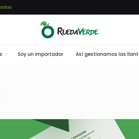
sadas
s
Soy un importador
Así gestionamos las llan
0