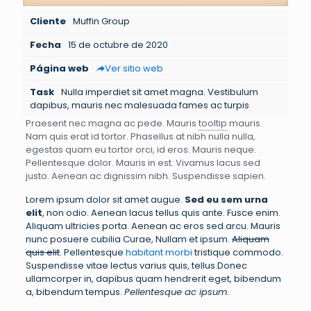
Cliente
Muffin Group
Fecha
15 de octubre de 2020
Página web
Ver sitio web
Task
Nulla imperdiet sit amet magna. Vestibulum
dapibus, mauris nec malesuada fames ac turpis
Praesent nec magna ac pede. Mauris
tooltip
mauris.
Nam quis erat id tortor. Phasellus at nibh nulla nulla,
egestas quam eu tortor orci, id eros. Mauris neque.
Pellentesque dolor. Mauris in est. Vivamus lacus sed
justo. Aenean ac dignissim nibh. Suspendisse sapien.
Lorem ipsum dolor sit amet augue.
Sed eu sem urna
elit
, non odio. Aenean lacus tellus quis ante. Fusce enim.
Aliquam ultricies porta. Aenean ac eros sed arcu. Mauris
nunc posuere cubilia Curae, Nullam et ipsum.
Aliquam
quis elit
. Pellentesque
habitant morbi
tristique commodo.
Suspendisse vitae lectus varius quis, tellus.Donec
ullamcorper in, dapibus quam hendrerit eget, bibendum
a, bibendum tempus.
Pellentesque ac ipsum
.