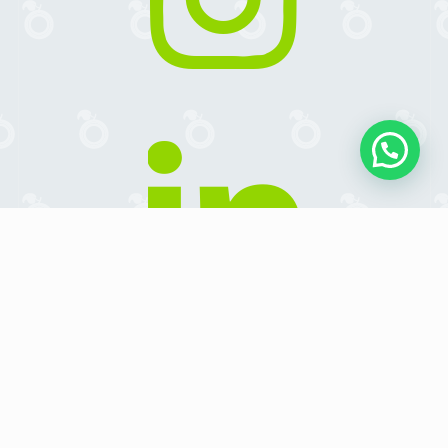
Contáctenos:
info@ruedaverde.com.co
Dirección: Calle 72 # 10–34 Centro Empresarial
Avenida Chile Torre A Oficina 601-602 Bogotá
D.C, Colombia